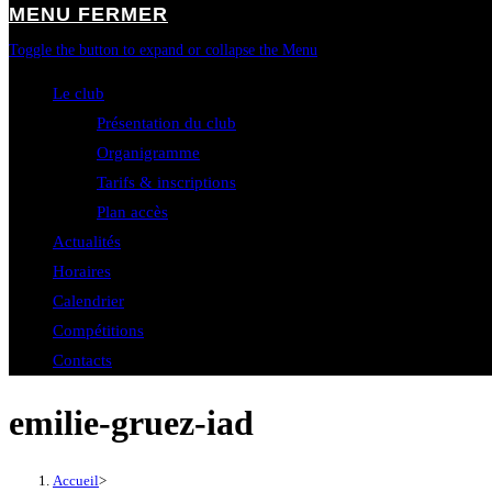
MENU
FERMER
Toggle the button to expand or collapse the Menu
Le club
Présentation du club
Organigramme
Tarifs & inscriptions
Plan accès
Actualités
Horaires
Calendrier
Compétitions
Contacts
emilie-gruez-iad
Accueil
>