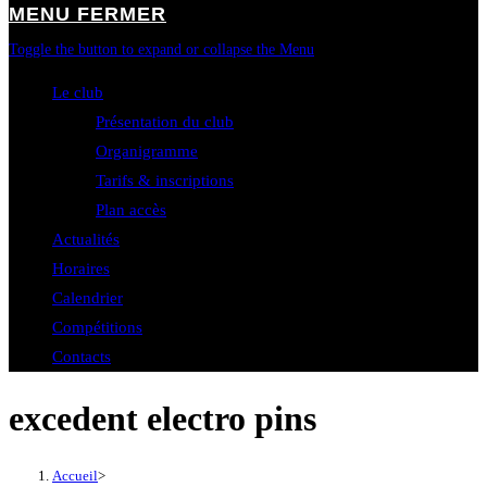
MENU
FERMER
Toggle the button to expand or collapse the Menu
Le club
Présentation du club
Organigramme
Tarifs & inscriptions
Plan accès
Actualités
Horaires
Calendrier
Compétitions
Contacts
excedent electro pins
Accueil
>