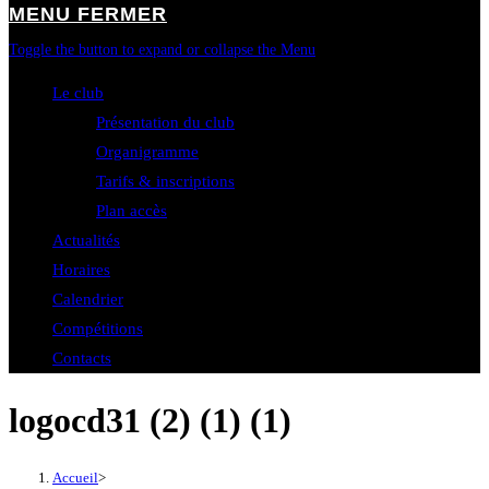
MENU
FERMER
Toggle the button to expand or collapse the Menu
Le club
Présentation du club
Organigramme
Tarifs & inscriptions
Plan accès
Actualités
Horaires
Calendrier
Compétitions
Contacts
logocd31 (2) (1) (1)
Accueil
>