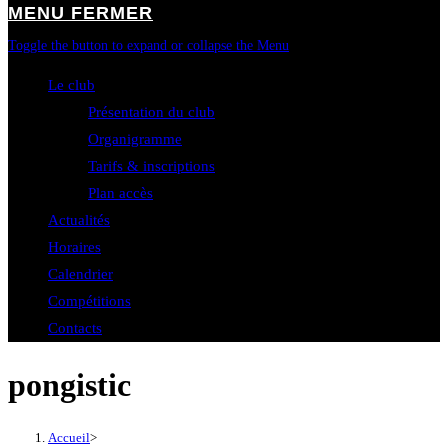
MENU
FERMER
Toggle the button to expand or collapse the Menu
Le club
Présentation du club
Organigramme
Tarifs & inscriptions
Plan accès
Actualités
Horaires
Calendrier
Compétitions
Contacts
pongistic
Accueil
>