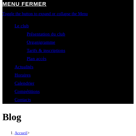
MENU
FERMER
Toggle the button to expand or collapse the Menu
Le club
Présentation du club
Organigramme
Tarifs & inscriptions
Plan accès
Actualités
Horaires
Calendrier
Compétitions
Contacts
Blog
Accueil
>