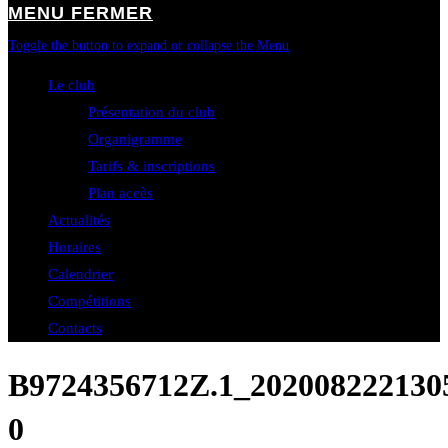
MENU
FERMER
Toggle the button to expand or collapse the Menu
Le club
Présentation du club
Organigramme
Tarifs & inscriptions
Plan accès
Actualités
Horaires
Calendrier
Compétitions
Contacts
B9724356712Z.1_20200822213
0