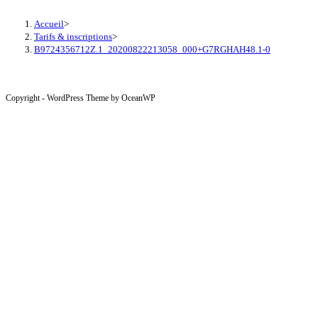
Accueil
>
Tarifs & inscriptions
>
B9724356712Z.1_20200822213058_000+G7RGHAH48.1-0
Copyright - WordPress Theme by OceanWP