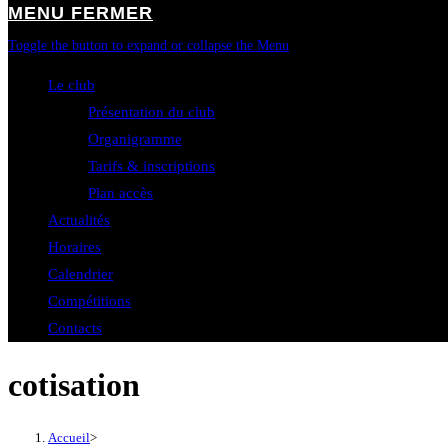
MENU
FERMER
Toggle the button to expand or collapse the Menu
Le club
Présentation du club
Organigramme
Tarifs & inscriptions
Plan accès
Actualités
Horaires
Calendrier
Compétitions
Contacts
cotisation
Accueil
>